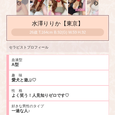
水澤りりか【東京】
26歳
T
.164cm
B
.92(G)
W
.59
H
.92
セラピストプロフィール
血液型
A型
趣 味
愛犬と遊ぶ♡
性 格
よく笑う！人見知りゼロです♡
好きな男性のタイプ
一途な人♪