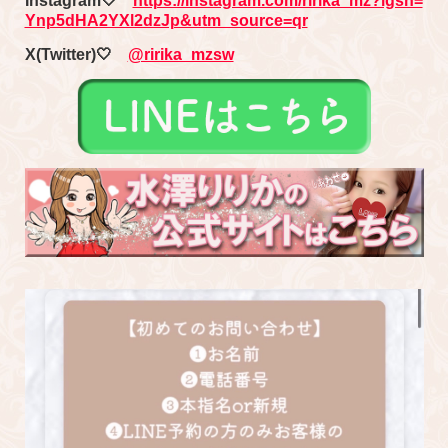
Instagram🤍
https://instagram.com/ririka_mz?igsh=
Ynp5dHA2YXl2dzJp&utm_source=qr
X(Twitter)🤍
@ririka_mzsw