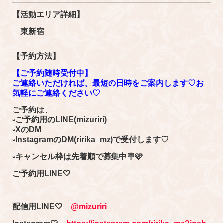
【活動エリア詳細】
東新宿
【予約方法】
【ご予約随時受付中】
ご連絡いただければ、最短の日時をご案内します♡お
気軽にご連絡ください♡
ご予約は、
▫ご予約用のLINE(mizuriri)
▫XのDM
▫InstagramのDM(ririka_mz)で受付します♡
▫キャンセル枠は先着順で募集中🪧🩷
ご予約用LINE🤍
配信用LINE🤍
@mizuriri