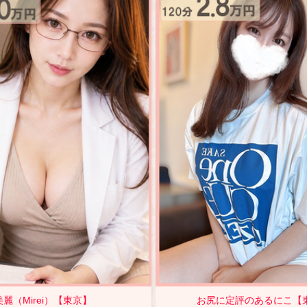
美麗（Mirei）【東京】
お尻に定評のあるにこ【