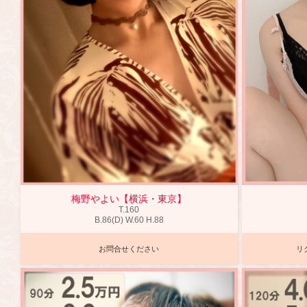
梅野やよい【横浜・東京】
T
.160
B
.86(D)
W
.60
H
.88
お問合せください
リ