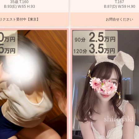
35歳
T
.160
T
.167
B
.93(E)
W
.65
H
.93
B
.87(D)
W
.59
H
.90
リクエスト受付中【東京】
お問合せください