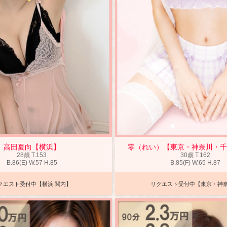
高田夏向【横浜】
零（れい）【東京・神奈川・
28歳
T
.153
30歳
T
.162
B
.86(E)
W
.57
H
.85
B
.85(F)
W
.65
H
.87
クエスト受付中【横浜.関内】
リクエスト受付中【東京・神