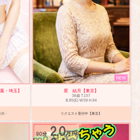
NEW
千葉・埼玉】
星 結月【東京】
38歳
T
.157
B
.85(E)
W
.59
H
.84
奈川・
リクエスト受付中【東京】