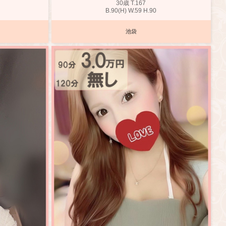
30歳
T
.167
B
.90(H)
W
.59
H
.90
池袋