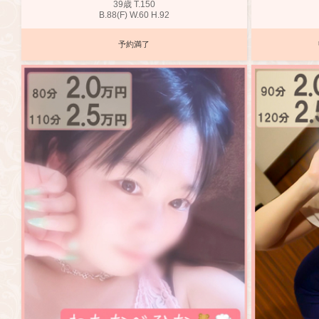
39歳
T
.150
B
.88(F)
W
.60
H
.92
予約満了