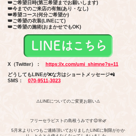
👑ご希望日時(第三希望までお願いします)
👑今までのご来店の有無(あり・なし)
👑希望コース(何分ご希望か)
👑ご希望の衣装(LINEにて)
👑ご希望の施術(おまかせでもOK)
X（Twitter）
：
https://x.com/umi_shimne?s=11
どうしてもLINEが❌な方はショートメッセージ📲
SMS：
070-9511-3023
⚠️LINEについてのご変更お願い⚠️
フリーセラピストの島根うみです😌🌸🌿
5月末よりいつもご連絡頂いておりましたLINEに制限がかか
り、とうとう使えなくなってしまいました。