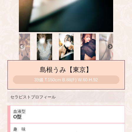
島根うみ【東京】
39歳
T
.150cm
B
.88(F)
W
.60
H
.92
セラピストプロフィール
血液型
O型
趣 味