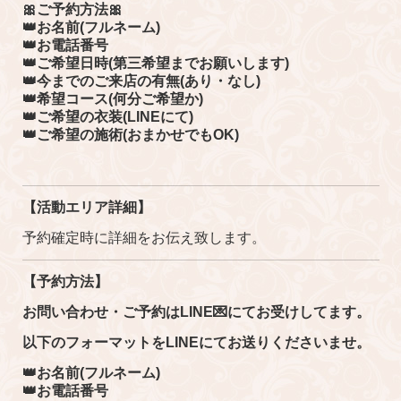
🎀ご予約方法🎀
👑お名前(フルネーム)
👑お電話番号
👑ご希望日時(第三希望までお願いします)
👑今までのご来店の有無(あり・なし)
👑希望コース(何分ご希望か)
👑ご希望の衣装(LINEにて)
👑ご希望の施術(おまかせでもOK)
【活動エリア詳細】
予約確定時に詳細をお伝え致します。
【予約方法】
お問い合わせ・ご予約はLINE💌にてお受けしてます。
以下のフォーマットをLINEにてお送りくださいませ。
👑お名前(フルネーム)
👑お電話番号