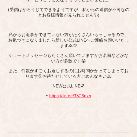
(受信はかろうじてできるようですが、私からの送信が不可なの
とお客様情報が見られません💦)
私からお返事ができていない方がたくさんいらっしゃるので、
お気づきになりましたら新しい公式LINEへご連絡お願いいたし
ます🙏🩷
ショートメッセージもたくさん頂いていますがお名前などがな
い方が多数です😭
また、件数がすごくお返しするのにお時間かかってしまってお
ります💦お待たせしている方ごめんなさい🙇‍♀️
NEW公式LINE💕
⇨
https://lin.ee/TVJ5nxn