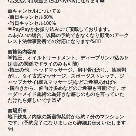
▪︎お支払いは現金またはPayPayになります🏦
🎀キャンセルについて🎀
▪︎前日キャンセル50%
▪︎当日キャンセル100%
🌟PayPayかお振り込みにて頂戴しております。
⚠️未払いの場合、以降の予約できなくなり顧問のアーク
レスト法律事務所での対応になります💦🙇‍♀️
🎀施術内容🎀
🌟指圧、オイルトリートメント、ディープリンパ込み✨
(お肌の関係でドライのみも可能)
▪︎指圧の他、ヘッドマッサージ、肩甲骨はがし、筋膜剥
がし、タイ古式マッサージ、スポーツストレッチ、ジ
ャップカサイ(睾丸マッサージ)などご希望あれば✨
▪︎横向きから、仰向け多めなどのご希望も可能です。オ
ーダーメイド施術の為好きな感じのものを言っていた
だけたら嬉しいです😉💕
🎀場所🎀
地下鉄丸ノ内線の新宿御苑前から約７分のマンション
です。(予約完了になりましたら詳細お伝えいたします
✨)