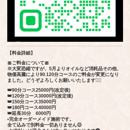
【料金詳細】
🎀ご料金について🎀
※大変恐縮ですが、5月よりオイルなど消耗品その他、
物価高騰により90.120分コースのご料金が変更になり
ました。どうぞよろしくお願いいたします🙇‍♀️
👑90分コース25000円(改定後)
👑120分コース30000円(改定後)
👑150分コース35000円
👑180円コース40000円
👑延長30分 6000円
▪︎完全オーダーメイド施術です。
全て込みで別料金一切ありません😌